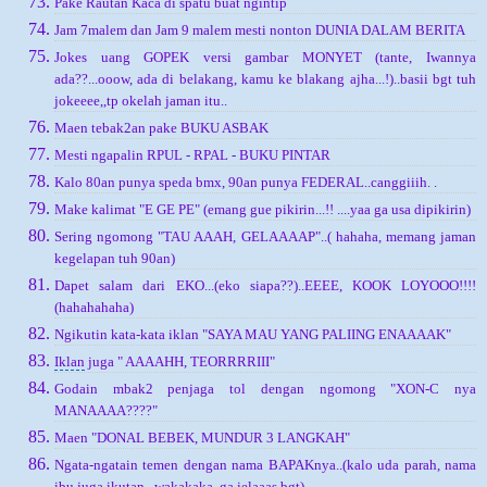
Pake Rautan Kaca di spatu buat ngintip
Jam 7malem dan Jam 9 malem mesti nonton DUNIA DALAM BERITA
Jokes uang GOPEK versi gambar MONYET (tante, Iwannya
ada??...ooow, ada di belakang, kamu ke blakang ajha...!)..basii bgt tuh
jokeeee,,tp okelah jaman itu..
Maen tebak2an pake BUKU ASBAK
Mesti ngapalin RPUL - RPAL - BUKU PINTAR
Kalo 80an punya speda bmx, 90an punya FEDERAL..canggiiih. .
Make kalimat "E GE PE" (emang gue pikirin...!! ....yaa ga usa dipikirin)
Sering ngomong "TAU AAAH, GELAAAAP"..( hahaha, memang jaman
kegelapan tuh 90an)
Dapet salam dari EKO...(eko siapa??)..EEEE, KOOK LOYOOO!!!!
(hahahahaha)
Ngikutin kata-kata iklan "SAYA MAU YANG PALIING ENAAAAK"
Iklan
juga " AAAAHH, TEORRRRIII"
Godain mbak2 penjaga tol dengan ngomong "XON-C nya
MANAAAA????"
Maen "DONAL BEBEK, MUNDUR 3 LANGKAH"
Ngata-ngatain temen dengan nama BAPAKnya..(kalo uda parah, nama
ibu juga ikutan...wakakaka, ga jelaaas bgt)