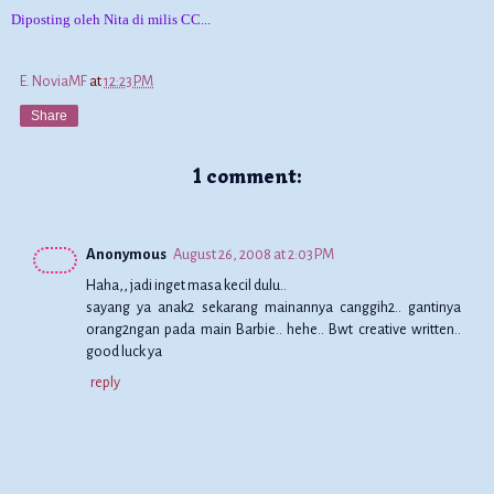
Diposting oleh Nita di milis CC...
E. NoviaMF
at
12:23 PM
Share
1 comment:
Anonymous
August 26, 2008 at 2:03 PM
Haha,, jadi inget masa kecil dulu..
sayang ya anak2 sekarang mainannya canggih2.. gantinya
orang2ngan pada main Barbie.. hehe.. Bwt creative written..
good luck ya
reply