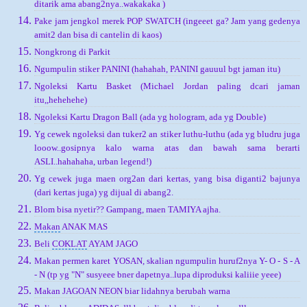
ditarik ama abang2nya..wakakaka )
Pake jam jengkol merek POP SWATCH (ingeeet ga? Jam yang gedenya
amit2 dan bisa di cantelin di kaos)
Nongkrong di Parkit
Ngumpulin stiker PANINI (hahahah, PANINI gauuul bgt jaman itu)
Ngoleksi Kartu Basket (Michael Jordan paling dcari jaman
itu,,hehehehe)
Ngoleksi Kartu Dragon Ball (ada yg hologram, ada yg Double)
Yg cewek ngoleksi dan tuker2 an stiker luthu-luthu (ada yg bludru juga
looow..gosipnya kalo warna atas dan bawah sama berarti
ASLI..hahahaha, urban legend!)
Yg cewek juga maen org2an dari kertas, yang bisa diganti2 bajunya
(dari kertas juga) yg dijual di abang2.
Blom bisa nyetir?? Gampang, maen TAMIYA ajha.
Makan
ANAK MAS
Beli
COKLAT
AYAM JAGO
Makan permen karet YOSAN, skalian ngumpulin huruf2nya Y- O - S - A
- N (tp yg "N" susyeee bner dapetnya..lupa diproduksi kaliiie yeee)
Makan JAGOAN NEON biar lidahnya berubah warna