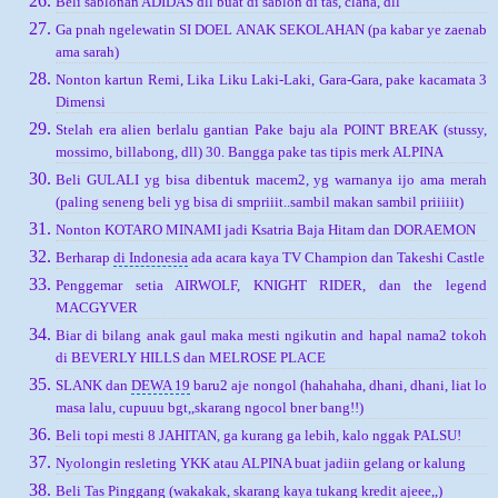
Beli sablonan ADIDAS dll buat di sablon di tas, clana, dll
Ga pnah ngelewatin SI DOEL ANAK SEKOLAHAN (pa kabar ye zaenab
ama sarah)
Nonton kartun Remi, Lika Liku Laki-Laki, Gara-Gara, pake kacamata 3
Dimensi
Stelah era alien berlalu gantian Pake baju ala POINT BREAK (stussy,
mossimo, billabong, dll) 30. Bangga pake tas tipis merk ALPINA
Beli GULALI yg bisa dibentuk macem2, yg warnanya ijo ama merah
(paling seneng beli yg bisa di smpriiit..sambil makan sambil priiiiit)
Nonton KOTARO MINAMI jadi Ksatria Baja Hitam dan DORAEMON
Berharap
di Indonesia
ada acara kaya TV Champion dan Takeshi Castle
Penggemar setia AIRWOLF, KNIGHT RIDER, dan the legend
MACGYVER
Biar di bilang anak gaul maka mesti ngikutin and hapal nama2 tokoh
di BEVERLY HILLS dan MELROSE PLACE
SLANK dan
DEWA 19
baru2 aje nongol (hahahaha, dhani, dhani, liat lo
masa lalu, cupuuu bgt,,skarang ngocol bner bang!!)
Beli topi mesti 8 JAHITAN, ga kurang ga lebih, kalo nggak PALSU!
Nyolongin resleting YKK atau ALPINA buat jadiin gelang or kalung
Beli Tas Pinggang (wakakak, skarang kaya tukang kredit ajeee,,)