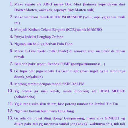
Make sepatu ala ABRI merek Dok Mart (katanya kependekan dari
Dokter Marten, wakakak, sapenye
Roy Marten
niih)
Make wardrobe merek ALIEN WORKSHOP (yoiii, sape yg ga tau merk
ini)
Menjadi Korban Celana Bergaris (KCB) merek MAMBO
Punya koleksi Lengkap Grifone
Ngumpulin hal2 yg berbau Fido Dido
Maen In-Line Skate (roller blade) di senayan atau mentok2 di depan
rumah
Beli dan pake sepatu Reebok PUMP (pompa truuuuusss.. .)
Ga lupa beli juga sepatu La Gear Light (masi inget nyala lampunya
doonk,,wakakaka)
Motong rambut dengan model SKIN DALEM
Yg cewek ga mau kalah, minta dipotong ala DEMI MOORE
(hahahahaha)
Yg kurang suka skin dalem, bisa potong rambut ala Jambul Tin Tin
Ngabisin koinan buat maen DingDong
Ga ada duit buat ding dong? Gampaaaang, maen ajha GIMBOT yg
diiket pake tali yg
maennya sambil jongkok (kl waktunya abis, tuh tali