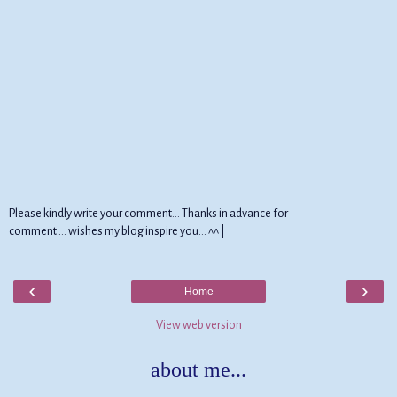
Please kindly write your comment... Thanks in advance for
comment ... wishes my blog inspire you... ^^ |
‹
›
Home
View web version
about me...