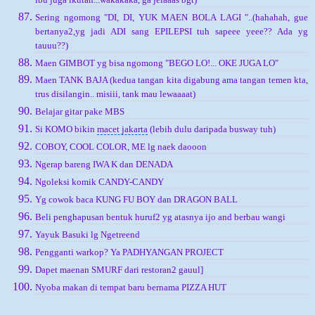
Sering ngomong "DI, DI, YUK MAEN BOLA LAGI "..(hahahah, gue
bertanya2,yg jadi ADI sang EPILEPSI tuh sapeee yeee?? Ada yg
tauuu??)
Maen GIMBOT yg bisa ngomong "BEGO LO!... OKE JUGA LO"
Maen TANK BAJA (kedua tangan kita digabung ama tangan temen kta,
trus disilangin.. misiii, tank mau lewaaaat)
Belajar gitar pake MBS
Si KOMO bikin
macet jakarta
(lebih dulu daripada busway tuh)
COBOY, COOL COLOR, ME lg naek daooon
Ngerap bareng IWA K dan DENADA
Ngoleksi komik CANDY-CANDY
Yg cowok baca KUNG FU BOY dan DRAGON BALL
Beli penghapusan bentuk huruf2 yg atasnya ijo and berbau wangi
Yayuk Basuki lg Ngetreend
Pengganti warkop? Ya PADHYANGAN PROJECT
Dapet maenan SMURF dari restoran2 gauul]
Nyoba makan di tempat baru bernama PIZZA HUT