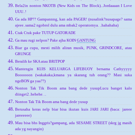
Bela2in nonton NKOTB (New Kids on The Block)...Jordaaaan I Love
UUU..!
Ga ada HP?? Gampannng, kan ada PAGER! (nusalink?nusapage? sama
ajeee..sama2 ngobrol dulu ama mbak2 operatornya. ..hahahaha)
Ctak Ctuk pake TUTUP GATORADE
Ga mau rugi nelpon? Pake ajha KOIN
GANTUNG
Biar ga cupu, mesti milih aliran musik, PUNK, GRINDCORE, atau
GRUNGE
Beralih ke SKA atau BRITPOP
Mantengin KUIS KELUARGA LIFEBUOY bersama Cathyyyyy
Boooooon (wakakaka,kmana ya skarang tuh orang?? Masi suka
ngeBON ga yaa??)
Nonton Tak Tik Boom ama bang dede yusup
Lucu banget kalo
diinget2..hehehe. ..
Nonton Tak Tik Boom ama bang dede yusup
Berusaha keras nelp biar bisa ikutan kuis JARI JARI (baca: jareee
jareeeeee)
Mau bisa bhs Inggris?gampang, ada SESAME STREET (skrg jg masih
ada yg nayangin)