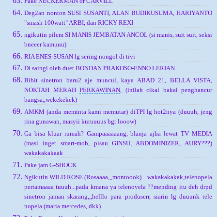
Pake NECKERMAN or CARVILL
Deg2an nonton SUSI SUSANTI, ALAN BUDIKUSUMA, HARIYANTO
"smash 100watt" ARBI, dan RICKY-REXI
ngikutin pilem SI MANIS JEMBATAN ANCOL (si manis, suit suit, seksi
bneeer kamuuu)
RIA ENES-SUSAN lg sering nongol di tivi
Di saingi oleh duet BONDAN PRAKOSO-ENNO LERIAN
Bibit sinetron baru2 aje muncul, kaya ABAD 21, BELLA VISTA,
NOKTAH MERAH
PERKAWINAN
, (inilah cikal bakal penghancur
bangsa,,wekekekek)
AMKM (anda meminta kami memutar) diTPI lg hot2nya (duuuh, jeng
rina gunawan, masyii kuruuuus bgt looow)
Ga bisa kluar rumah? Gampaaaaaang, blanja ajha lewat TV MEDIA
(masi inget smart-mob, pisau GINSU, ABDOMINIZER, AURY???)
wakakakakaak
Pake jam G-SHOCK
Ngikutin WILD ROSE (Rosaaaa,,,montoook) ...wakakakakak,telenopela
pertamaaaa tuuuh...pada kmana ya telenovela ??mending itu deh drpd
sinetron jaman skarang,,,helllo para produserr, siarin lg duuunk tele
nopela (maria mercedes, dkk)