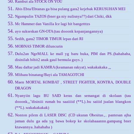
Rambut ala STOCK ON YOU
Abis Ebta/Ebtanas ga bisa pulang gara2 kejebak KERUSUHAN MEI
Ngumpulin TAZOS (bner ga niy nulisnya??) dari Chiki, dkk
Mc Hammer dan Vanilla Ice lagi hit bangetttzs
ayo sukseskan GN-OTA (tau dooonk kepanjangannya)
Sedih, gara2 TIMOR TIMUR lepas dari RI
MOBNAS TIMOR diluncurin
Dulu2an NgeMALL ke mall yg baru buka, PIM dan PS..(hahahaha,
disinilah bibit2 anak gaul bermula guys..)
Mau daftar jadi KAMRA (keamanan rakyat)..wakakakaka ,,,
Mlihara binatang/Bayi ala TAMAGOTCHI
Maen MORTAL KOMBAT , STREET FIGHTER, KONTRA, DOUBLE
DRAGON
Nyanyiin lagu BU SAID keras dan semangat di skolaan (tau
dooonk,,,"disiniii rumah bu saaiiiid (**L)..bu saiiid jualan blangkon
(**L)..wakakakakak)
Nonton pilem di LASER DISC (CD ukuran Obesitas.,.. pantesan ajha
jaman dulu ga ada yg bawa bokep ke skolahaaannn.gampang bner
ktawannya..hahahaha )