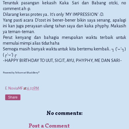
Teruntuk pasangan kekasih Kaka Sari dan Babang otcki, no
comment ah :p.
Dilarang keras protes ya.. It's only 'MY IMPRESSION' :D.
Yang pasti acara D'cost ini bener-bener bikin saya senang, apalagi
ini kan juga perayaan ulang tahun saya dan kaka phyphy. Makasih
ya teman-teman.
Perut kenyang dan bahagia merupakan waktu terbaik untuk
memulai mimpi alias tidur.haha
Semoga masih banyak waktu untuk kita bertemu kembali.. ┐ ('⌣'┐)
(┌'⌣')┌
-HAPPY BIRTHDAY TO UUT, SIGIT, AYU, PHYPHY, ME DAN SARI-
Powered by Telkomsel BlackBerry®
E. NoviaMF
at
6:37 PM
Share
No comments:
Post a Comment