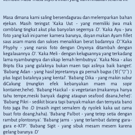
Masa dimana kami saling bersendagurau dan melemparkan bahan
ejekan. Masih teringat 'Kaka Uut - yang memiliki jiwa mak
comblang tingkat akut plus banyolan segernya :D'. 'Kaka Ayu - juru
foto yang kali ini pamer kamera barunya, doyan makan Ayam fillet
saus asam manis dan sukses menaikkan berat badannya :D'.'Kaka
Phyphy - yang narsis foto dengan Onyxnya ditambah dengan
kegalauannya :D'. 'Kaka Meli - dengan keluguannya yang terkadang
lama nyambungnya dan sikap lemah lembutnya'. 'Kaka Nisa - alias
Briptu Eka yang galaknya bukan maen tapi aslinya baik banget'.
'Babang Adan - yang hasil jepretannya ga pernah bagus (♉(ˆ▽ˆ) )
plus logat bataknya yang kental'. 'Babang Dika - yang makin subur
diCakung (mungkin efek kebanyakan maen ma sopir
kontainer,hehe). 'Babang Haickal - si vegetarian (makannya hanya
tahu tempe,meski banyak daging ataupun seafood disana,hehe)'.
'Babang Pikri - sedikit bicara tapi banyak makan dan ternyata banci
foto juga lho :D (masih inget semalem dy nyolek kaka uut cuma
buat foto doang,haha). 'Babang Palbot - yang tetep setia dengan
rambut plontosnya'. 'Babang jams - yang terlambat dateng gara-
gara e-KTP'. 'Babang Sigit - yang sibuk mesam mesem karena
gelang barunya :D'