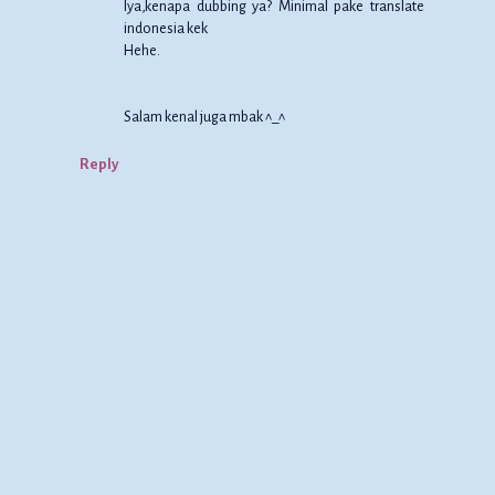
Iya,kenapa dubbing ya? Minimal pake translate
indonesia kek
Hehe.
Salam kenal juga mbak ^_^
Reply