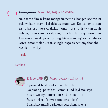
Anonymous
March 20, 2013 at 10:00 PM
suka sama film ini karna mengaduk2 emosi banget, nonton ini
dulu waktu pertama kali deket sama cowok Korea, penasaran
sama bahasa mereka (kalau nonton drama di tv kan udah
dubbing) dan sampai sekarang masih cukup rajin nontonin
film korea, awalnya pengen ngebiasain kuping sama bahasa
korea lama2 malah keasikan ngikutin jalan ceritanya hahaha...
^^ salam kenal ya
reply
Replies
E. NoviaMF
March 29, 2013 at 8:55 PM
Sya malah telat nontonnya nih...hehe
iya,emang perasaan campur aduk,klimaksnya
pas cowoknya ditusuk,,itu sedih benerrrrr T,T
Masih deket df cowok koreanya mbak?
Sya suka cerita & perlakuan cowok2nya.hehe