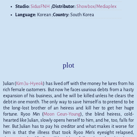
Studio:
SidusFNH
;Distributor:
Showbox/Mediaplex
Language:
Korean ;
Country:
South Korea
plot
Julian (
Kim Ju-Hyeok
) has lived off with the money he lures from his
rich female customers. But now he faces usurious debts from a hasty
expansion of his business, and he will be killed unless he clears the
debt in one month. The only way to save himself is to pretend to be
the long-lost brother of an heiress and kill her to get her huge
fortune. Ryoo Min (
Moon Geun-Young
), the blind heiress, cold-
hearted like Julian, slowly opens herself to him, and he, too, falls for
her. But Julian has to pay his creditor and what makes it worse for
him is that the illness that took Ryoo Min’s eyesight relapsed,