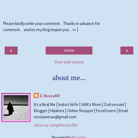
Please kindly write your comment... Thanks in advance for
comment ... wishes my blog inspire you... ^^ |
‹
›
Home
View web version
about me...
E. NoviaMF
It's a Real Me | Indra's Wife | AAR's Mom | Civil servant |
Blogger | Hijabers | Online Shopper | Food lovers | Email :
noviaavmav@gmail.com
View my complete profile
Powered by
Blogger
.