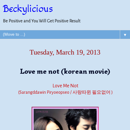
Beckylicious
Be Positive and You Will Get Positive Result
▼
Tuesday, March 19, 2013
Love me not (korean movie)
Love Me Not
(Sarangddawin Piryoeopseo / 사랑따윈 필요없어 )