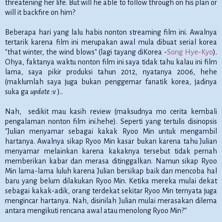
threatening her life. But will he able to follow through on his plan or
will it backfire on him?
Beberapa hari yang lalu habis nonton streaming film ini. Awalnya
tertarik karena film ini merupakan awal mula dibuat serial korea
"that winter, the wind blows" (lagi tayang diKorea -
Song Hye-Kyo
).
Ohya, faktanya waktu nonton film ini saya tidak tahu kalau ini film
lama, saya pikir produksi tahun 2012, nyatanya 2006, hehe
(maklumlah saya juga bukan penggemar fanatik korea, jadinya
suka ga
update
:v )..
Nah, sedikit mau kasih review (maksudnya mo cerita kembali
pengalaman nonton film ini.hehe). Seperti yang tertulis disinopsis
"Julian menyamar sebagai kakak Ryoo Min untuk mengambil
hartanya. Awalnya sikap Ryoo Min kasar bukan karena tahu Julian
menyamar melainkan karena kakaknya tersebut tidak pernah
memberikan kabar dan merasa ditinggalkan. Namun sikap Ryoo
Min lama-lama luluh karena Julian bersikap baik dan mencoba hal
baru yang belum dilakukan Ryoo Min. Ketika mereka mulai dekat
sebagai kakak-adik, orang terdekat sekitar Ryoo Min ternyata juga
mengincar hartanya. Nah, disinilah Julian mulai merasakan dilema
antara mengikuti rencana awal atau menolong Ryoo Min?"