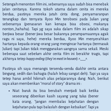
Setengah menonton film ini, sebenarnya saya sudah bisa menebak
jalan ceritanya. Karena tokoh utama dalam cerita ini mereka
berdua, pastinya mereka jatuh cinta dong, penyamaranpun
terungkap dan ternyata Ryoo Min terobsesi pada Julian yang
sebenarnya (penasaran kan kenapa bisa obsesi, makanya
nonton,,hahaha). Tapi yg saya suka dalam film ini adalah sikap
berjiwa besar (bener jiwa besar bukannya perumpamaannya agak
ragu ni saya, hehe) mereka berdua, Ryoo Min menyerahkan
hartanya kepada orang-orang yang mengincar hartanya (termasuk
Julian) tapi Julian tidak menggunakan uangnya sama sekali. Meski
beberapa saat sebelum akhir cerita film ini berakhir tragis, tapi
akhirnya tetep
happy ending
(
they're meet in heaven
) ^___^
Pastinya sih saya menangis tersendu-sendu diakhir cerita antara
bingung, sedih dan bahagia (halah lebay sangat deh). Tapi ya saya
tetep harus ambil hikmah alias pelajarannya dung. Nah, berikut
saya akan memberikan "moral of story" drama ini :
Niat buruk itu bisa berubah menjadi baik ketika
seseorang diberikan kasih sayang yang tulus (bener
kata orang, "jangan membalas kejahatan dengan
kejahatan pula tapi balaslah dengan kebaikan". Tapi ya