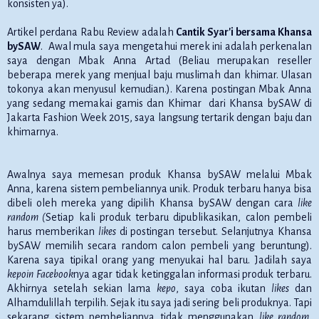
konsisten ya).
Artikel perdana Rabu Review adalah
Cantik Syar'i bersama Khansa
bySAW
. Awal mula saya mengetahui merek ini adalah perkenalan
saya dengan Mbak Anna Artad (Beliau merupakan reseller
beberapa merek yang menjual baju muslimah dan khimar. Ulasan
tokonya akan menyusul kemudian.). Karena postingan Mbak Anna
yang sedang memakai gamis dan Khimar dari Khansa bySAW di
Jakarta Fashion Week 2015, saya langsung tertarik dengan baju dan
khimarnya.
Awalnya saya memesan produk Khansa bySAW melalui Mbak
Anna, karena sistem pembeliannya unik. Produk terbaru hanya bisa
dibeli oleh mereka yang dipilih Khansa bySAW dengan cara
like
random (
Setiap kali produk terbaru dipublikasikan, calon pembeli
harus memberikan
likes
di postingan tersebut. Selanjutnya Khansa
bySAW memilih secara random calon pembeli yang beruntung).
Karena saya tipikal orang yang menyukai hal baru. Jadilah saya
kepoin
Facebook
nya agar tidak ketinggalan informasi produk terbaru.
Akhirnya setelah sekian lama
kepo
, saya coba ikutan
likes
dan
Alhamdulillah terpilih. Sejak itu saya jadi sering beli produknya. Tapi
sekarang sistem pembeliannya tidak menggunakan
like random
,