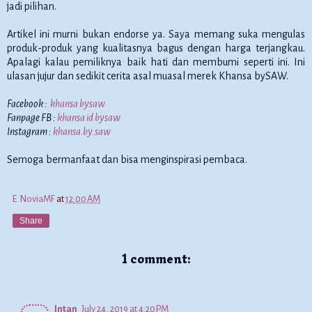
jadi pilihan.
Artikel ini murni bukan endorse ya. Saya memang suka mengulas
produk-produk yang kualitasnya bagus dengan harga terjangkau.
Apalagi kalau pemiliknya baik hati dan membumi seperti ini. Ini
ulasan jujur dan sedikit cerita asal muasal merek Khansa bySAW.
Facebook :
khansa bysaw
Fanpage FB :
khansa id bysaw
Instagram :
khansa.by.saw
Semoga bermanfaat dan bisa menginspirasi pembaca.
E. NoviaMF
at
12:00 AM
Share
1 comment:
Intan
July 24, 2019 at 4:20 PM