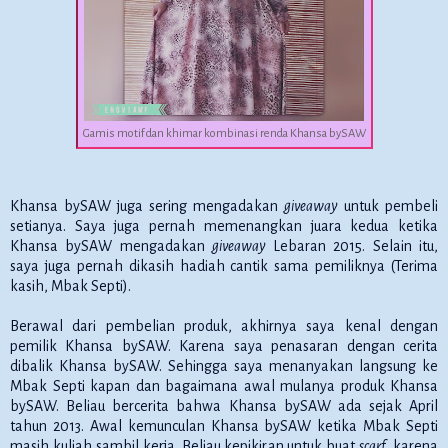
Gamis motif dan khimar kombinasi renda Khansa bySAW
Khansa bySAW juga sering mengadakan
giveaway
untuk pembeli
setianya. Saya juga pernah memenangkan juara kedua ketika
Khansa bySAW mengadakan
giveaway
Lebaran 2015. Selain itu,
saya juga pernah dikasih hadiah cantik sama pemiliknya (Terima
kasih, Mbak Septi).
Berawal dari pembelian produk, akhirnya saya kenal dengan
pemilik Khansa bySAW. Karena saya penasaran dengan cerita
dibalik Khansa bySAW. Sehingga saya menanyakan langsung ke
Mbak Septi kapan dan bagaimana awal mulanya produk Khansa
bySAW. Beliau bercerita bahwa Khansa bySAW ada sejak April
tahun 2013. Awal kemunculan Khansa bySAW ketika Mbak Septi
masih kuliah sambil kerja. Beliau kepikiran untuk buat
scarf
karena