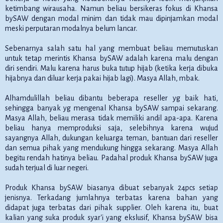
ketimbang wirausaha. Namun beliau bersikeras fokus di Khansa
bySAW dengan modal minim dan tidak mau dipinjamkan modal
meski perputaran modalnya belum lancar.
Sebenarnya salah satu hal yang membuat beliau memutuskan
untuk tetap merintis Khansa bySAW adalah karena malu dengan
diri sendiri. Malu karena harus buka tutup hijab (ketika kerja dibuka
hijabnya dan diluar kerja pakai hijab lagi). Masya Allah, mbak.
Alhamdulillah beliau dibantu beberapa reseller yg baik hati,
sehingga banyak yg mengenal Khansa bySAW sampai sekarang.
Masya Allah, beliau merasa tidak memiliki andil apa-apa. Karena
beliau hanya memproduksi saja, selebihnya karena wujud
sayangnya Allah, dukungan keluarga teman, bantuan dari reseller
dan semua pihak yang mendukung hingga sekarang. Masya Allah
begitu rendah hatinya beliau. Padahal produk Khansa bySAW juga
sudah terjual di luar negeri.
Produk Khansa bySAW biasanya dibuat sebanyak 24pcs setiap
jenisnya. Terkadang jumlahnya terbatas karena bahan yang
didapat juga terbatas dari pihak supplier. Oleh karena itu, buat
kalian yang suka produk syar'i yang ekslusif, Khansa bySAW bisa