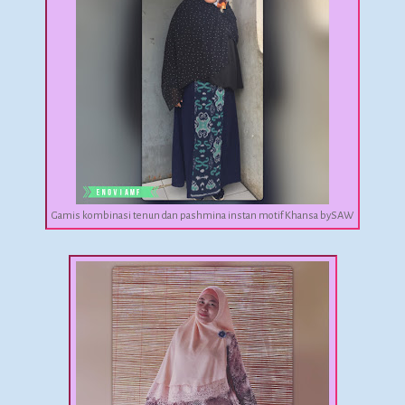
Gamis kombinasi tenun dan pashmina instan motif Khansa bySAW