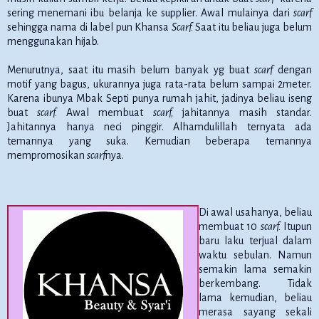
sering menemani ibu belanja ke supplier. Awal mulainya dari
scarf
sehingga nama di label pun Khansa
Scarf.
Saat itu beliau juga belum
menggunakan hijab.
Menurutnya, saat itu masih belum banyak yg buat
scarf
dengan
motif yang bagus, ukurannya juga rata-rata belum sampai 2meter.
Karena ibunya Mbak Septi punya rumah jahit, jadinya beliau iseng
buat
scarf.
Awal membuat
scarf,
jahitannya masih standar.
Jahitannya hanya neci pinggir. Alhamdulillah ternyata ada
temannya yang suka. Kemudian beberapa temannya
mempromosikan
scarf
nya.
Di awal usahanya, beliau
membuat 10
scarf.
Itupun
baru laku terjual dalam
waktu sebulan. Namun
semakin lama semakin
berkembang. Tidak
lama kemudian, beliau
merasa sayang sekali