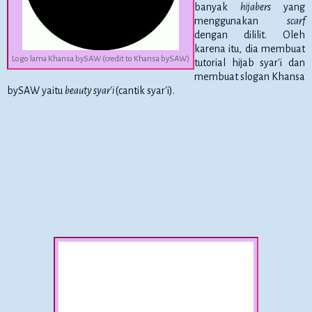
banyak
hijabers
yang
menggunakan
scarf
dengan dililit. Oleh
karena itu, dia membuat
Logo lama Khansa bySAW (credit to Khansa bySAW)
tutorial hijab syar'i dan
membuat slogan Khansa
bySAW yaitu
beauty syar'i
(cantik syar'i).