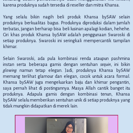
karena produknya sudah tersedia di reseller dan mitra Khansa.
Yang selalu bikin nagih beli produk Khansa bySAW selain
produknya berkualitas bagus. Produknya diproduksi dalam jumlah
terbatas, jangan berharap bisa beli lusinan apalagi kodian, hehehe.
Ciri khas produk Khansa bySAW adalah penggunaan Swaroski di
setiap produknya. Swaroski ini seringkali mempercantik tampilan
khimar.
Selain Swaroski, ada pula kombinasi renda ataupun pashmina
instan serta beberapa gamis dengan sentuhan
sequin
, ini bikin
glowing
namun tetap elegan. Jadi, produknya Khansa bySAW
memang terlihat glamour dan elegan, cocok untuk acara formal.
Khansa bySAW juga mengeluarkan baju dan khimar pengantin,
saya pernah lihat di postingannya. Masya Allah cantik banget itu
produknya. Adapula gamis dengan kombinasi tenun, Khansa
bySAW selalu memberikan sentuhan unik di setiap produknya yang
tidak mungkin didapatkan di merek lain.