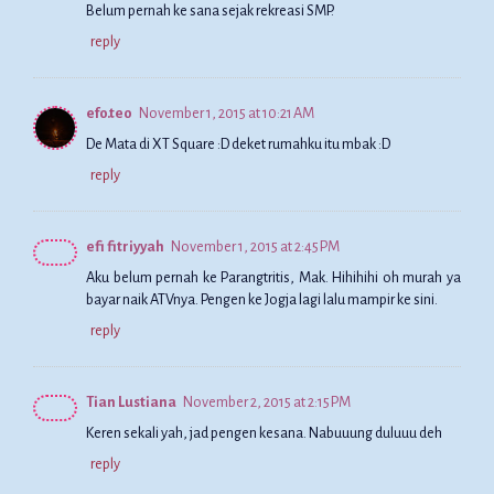
Belum pernah ke sana sejak rekreasi SMP.
reply
efo.teo
November 1, 2015 at 10:21 AM
De Mata di XT Square :D deket rumahku itu mbak :D
reply
efi fitriyyah
November 1, 2015 at 2:45 PM
Aku belum pernah ke Parangtritis, Mak. Hihihihi oh murah ya
bayar naik ATVnya. Pengen ke Jogja lagi lalu mampir ke sini.
reply
Tian Lustiana
November 2, 2015 at 2:15 PM
Keren sekali yah, jad pengen kesana. Nabuuung duluuu deh
reply