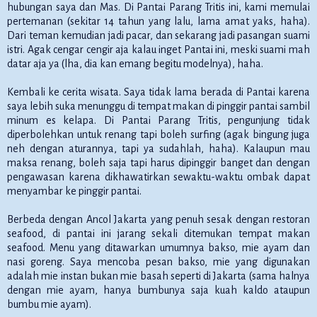
hubungan saya dan Mas. Di Pantai Parang Tritis ini, kami memulai
pertemanan (sekitar 14 tahun yang lalu, lama amat yaks, haha).
Dari teman kemudian jadi pacar, dan sekarang jadi pasangan suami
istri. Agak cengar cengir aja kalau inget Pantai ini, meski suami mah
datar aja ya (lha, dia kan emang begitu modelnya), haha.
Kembali ke cerita wisata. Saya tidak lama berada di Pantai karena
saya lebih suka menunggu di tempat makan di pinggir pantai sambil
minum es kelapa. Di Pantai Parang Tritis, pengunjung tidak
diperbolehkan untuk renang tapi boleh surfing (agak bingung juga
neh dengan aturannya, tapi ya sudahlah, haha). Kalaupun mau
maksa renang, boleh saja tapi harus dipinggir banget dan dengan
pengawasan karena dikhawatirkan sewaktu-waktu ombak dapat
menyambar ke pinggir pantai.
Berbeda dengan Ancol Jakarta yang penuh sesak dengan restoran
seafood, di pantai ini jarang sekali ditemukan tempat makan
seafood. Menu yang ditawarkan umumnya bakso, mie ayam dan
nasi goreng. Saya mencoba pesan bakso, mie yang digunakan
adalah mie instan bukan mie basah seperti di Jakarta (sama halnya
dengan mie ayam, hanya bumbunya saja kuah kaldo ataupun
bumbu mie ayam).