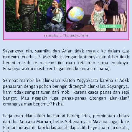
serasa lagi di Thailand ya, hehe
Sayangnya nih, suamiku dan Arfan tidak masuk ke dalam dua
museum tersebut. Si Mas sibuk dengan laptopnya dan Arfan tidak
berani masuk ke museum (ini mah ketularan sama emaknya.
Emaknya waktu masih kecil juga takut ke museum, haha).
Sempat mampir ke alun-alun Kraton Yogyakarta karena si Adek
penasaran dengan pohon beringin di tengah alun-alun. Sayangnya,
kami tidak sempat turun dari mobil karena cuaca panas dan sepi
banget. Mau ngapain juga panas-panas ditengah alun-alun?
emangnya mau berjemur? haha.
Perjalanan dilanjutkan ke Pantai Parang Tritis, permintaan khusus
dari Ibu Ratu aka Mamah, hehe. Sebenarnya si Mas mau ngajak ke
Pantai Indrayanti, tapi kalau sudah dapat titah, ye apa mau dikata,