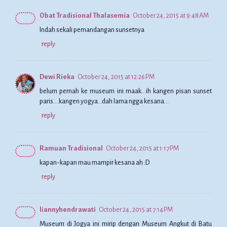
Obat Tradisional Thalasemia
October 24, 2015 at 9:48 AM
Indah sekali pemandangan sunsetnya
reply
Dewi Rieka
October 24, 2015 at 12:26 PM
belum pernah ke museum ini maak...ih kangen pisan sunset
paris....kangen yogya...dah lama ngga kesana...
reply
Ramuan Tradisional
October 24, 2015 at 1:17 PM
kapan-kapan mau mampir kesana ah :D
reply
liannyhendrawati
October 24, 2015 at 7:14 PM
Museum di Jogya ini mirip dengan Museum Angkut di Batu