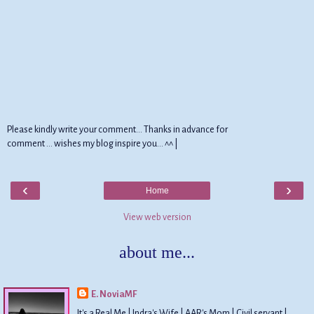
Please kindly write your comment... Thanks in advance for
comment ... wishes my blog inspire you... ^^ |
‹
›
Home
View web version
about me...
E. NoviaMF
It's a Real Me | Indra's Wife | AAR's Mom | Civil servant |