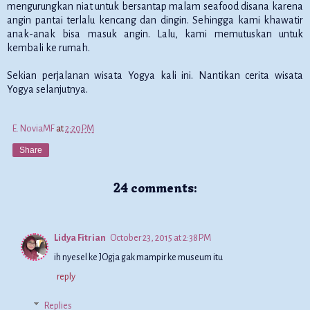
mengurungkan niat untuk bersantap malam seafood disana karena
angin pantai terlalu kencang dan dingin. Sehingga kami khawatir
anak-anak bisa masuk angin. Lalu, kami memutuskan untuk
kembali ke rumah.
Sekian perjalanan wisata Yogya kali ini. Nantikan cerita wisata
Yogya selanjutnya.
E. NoviaMF
at
2:20 PM
Share
24 comments:
Lidya Fitrian
October 23, 2015 at 2:38 PM
ih nyesel ke JOgja gak mampir ke museum itu
reply
Replies