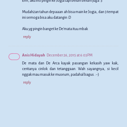
Errrr, aku lho pingin ke Jogja tapi belum belum juga :3
Mudah2an tahun depaaan ah bisa main ke Jogja, dan 3 tempat
ini semoga bisa aku datangin :D
Aku yg pingin banget ke De'mata ituu mbak
reply
Anis Hidayah
December 26, 2015 at 6:03 PM
De mata dan De Arca kayak pasangan kekasih yaw kak,
ceritanya cinlok dan tetanggaan. Wah sayangnya, si kecil
nggak mau masuk ke museum, padahal bagus. :-)
reply