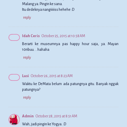
Malang ya. Pingin ke sana.
Itu dedeknya nangiiiiiss hehehe :D
reply
Idah Ceris
October 25, 2015 at 10:58 AM
Berarti ke museumnya pas happy hour saja, ya. Mayan
10ribuu. .. hahaha
reply
Lusi
October 26, 2015 at 8:23 AM
Waktu ke DeMata belum ada patungnya gitu. Banyak nggak
patungnya?
reply
Admin
October 28, 2015 at 8:51 AM
Wah, jadi pingin ke Yogya. :D