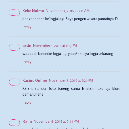
Keke Naima
November 3, 2015 at 7:11 AM
pengeeeennn ke Jogja lagi. Saya pengen wisata pantainya :D
reply
astin
November 3, 2015 at 1:37 PM
waaaaah kapan ke Jogja lagi yaaa? seru ya Jogja sekarang.
reply
Kasino Online
November 3, 2015 at 5:27 PM
Keren, sampai foto bareng sama Einstein, aku aja blum
pernah, hehe
reply
Ranii
November 6, 2015 at 9:44 PM