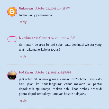
Unknown
October 23, 2015 at 4:28 PM
Luchuuuuu yg ama macan
reply
Nur Susianti
October 24, 2015 at 5:43 AM
de mata n de arca berarti salah satu destinasi wisata yang
wajin dikunjungi kalo ke jogja :)
reply
HM Zwan
October 24, 2015 at 6:38 AM
jadi arfan diluar mak g masuk museum??hehehe....aku kalo
hais jalan ke paris,langsung cabut makan2 ke pantai
depok,asik aja raanya...makan sabil lihat ombak besar..di
pantai depok ombaknya lumayan besar soalnya^^
reply