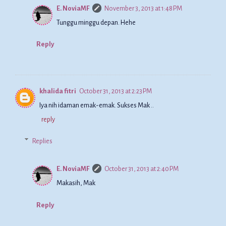
E. NoviaMF
November 3, 2013 at 1:48 PM
Tunggu minggu depan. Hehe
Reply
khalida fitri
October 31, 2013 at 2:23 PM
Iya nih idaman emak-emak. Sukses Mak ..
reply
Replies
E. NoviaMF
October 31, 2013 at 2:40 PM
Makasih, Mak
Reply