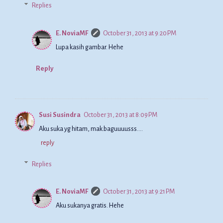
Replies
E. NoviaMF
October 31, 2013 at 9:20 PM
Lupa kasih gambar. Hehe
Reply
Susi Susindra
October 31, 2013 at 8:09 PM
Aku suka yg hitam, mak.baguuuusss....
reply
Replies
E. NoviaMF
October 31, 2013 at 9:21 PM
Aku sukanya gratis. Hehe