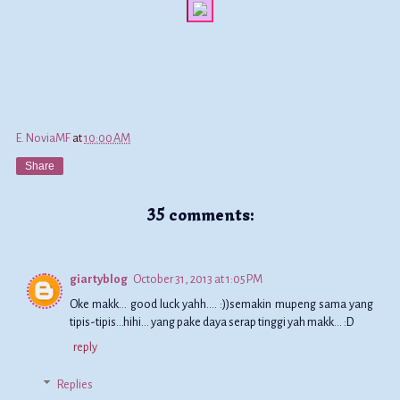
E. NoviaMF
at
10:00 AM
Share
35 comments:
giartyblog
October 31, 2013 at 1:05 PM
Oke makk... good luck yahh.... :))semakin mupeng sama yang
tipis-tipis...hihi... yang pake daya serap tinggi yah makk... :D
reply
Replies