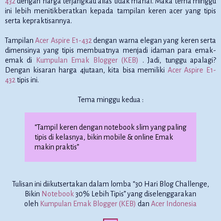
432
dengan harga terjangkau alias tidak mahal. Maka tema minggu
ini lebih menitikberatkan kepada tampilan keren acer yang tipis
serta kepraktisannya.
Tampilan
Acer Aspire E1-432
dengan warna elegan yang keren serta
dimensinya yang tipis membuatnya menjadi idaman para emak-
emak di
Kumpulan Emak Blogger (KEB)
. Jadi, tunggu apalagi?
Dengan kisaran harga 4jutaan, kita bisa memiliki
Acer Aspire E1-
432
tipis ini.
Tema minggu kedua :
“Tampil keren dengan notebook slim yang paling
tipis di kelasnya, bikin mobile & online Emak
makin praktis”
Tulisan ini diikutsertakan dalam lomba “30 Hari Blog Challenge,
Bikin
Notebook
30% Lebih Tipis” yang diselenggarakan
oleh
Kumpulan Emak Blogger (KEB)
dan
Acer Indonesia