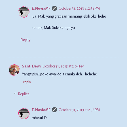
E. NoviaMF
October 31, 2013 at 2:38 PM
iya, Mak. yang gratisan memang lebih oke. hehe
sama2, Mak. Sukses juga ya
Reply
Santi Dewi
October 31, 2013 at 2:04 PM
Yang tipis2, pokoknya idola emak2 deh... hehehe
reply
Replies
E. NoviaMF
October 31, 2013 at 2:38 PM
mbetul :D