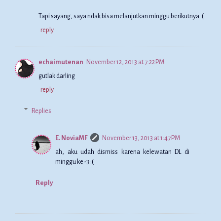
Tapi sayang, saya ndak bisa melanjutkan minggu berikutnya :(
reply
echaimutenan
November 12, 2013 at 7:22 PM
gutlak darling
reply
Replies
E. NoviaMF
November 13, 2013 at 1:47 PM
ah, aku udah dismiss karena kelewatan DL di
minggu ke-3 :(
Reply