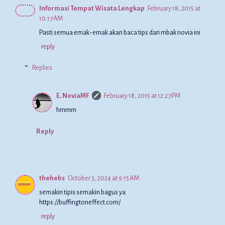
Informasi Tempat Wisata Lengkap
February 18, 2015 at
10:17 AM
Pasti semua emak-emak akan baca tips dari mbak novia ini
reply
Replies
E. NoviaMF
February 18, 2015 at 12:27 PM
hmmm
Reply
thehebs
October 3, 2024 at 9:15 AM
semakin tipis semakin bagus ya
https://buffingtoneffect.com/
reply