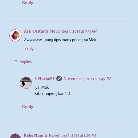
Reply
Astin Astanti
November 1, 2013 at 9:51 AM
Awwwww... yang tipis mang praktis ya Mak
reply
Replies
E. NoviaMF
November 3, 2013 at 1:49 PM
Iya, Mak.
Bikin mupeng kan? :D
Reply
Keke Naima
November 3, 2013 at 1:29 PM