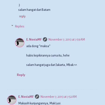
:)
salam hangat dari Batam
reply
Replies
E. NoviaMF
November 7, 2013 at 7:59 AM
ada dong *maksa*
habis kepikirannya cuma itu, hehe
salam hangat juga dari Jakarta, Mbak ^^
Reply
E. NoviaMF
November 7, 2013 at 7:52 AM
Makasih kunjungannya, Mak Lusi.