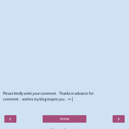
Please kindly write your comment... Thanks in advance for
comment ... wishes my blog inspire you... ^^ |
‹
›
Home