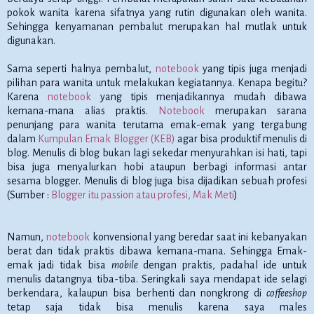
pokok wanita karena sifatnya yang rutin digunakan oleh wanita.
Sehingga kenyamanan pembalut merupakan hal mutlak untuk
digunakan.
Sama seperti halnya pembalut,
notebook
yang tipis juga menjadi
pilihan para wanita untuk melakukan kegiatannya. Kenapa begitu?
Karena
notebook
yang tipis menjadikannya mudah dibawa
kemana-mana alias praktis.
Notebook
merupakan sarana
penunjang para wanita terutama emak-emak yang tergabung
dalam
Kumpulan Emak Blogger (KEB)
agar bisa produktif menulis di
blog. Menulis di blog bukan lagi sekedar menyurahkan isi hati, tapi
bisa juga menyalurkan hobi ataupun berbagi informasi antar
sesama blogger. Menulis di blog juga bisa dijadikan sebuah profesi
(Sumber :
Blogger itu passion atau profesi, Mak Meti
)
Namun,
notebook
konvensional yang beredar saat ini kebanyakan
berat dan tidak praktis dibawa kemana-mana. Sehingga Emak-
emak jadi tidak bisa
mobile
dengan praktis, padahal ide untuk
menulis datangnya tiba-tiba. Seringkali saya mendapat ide selagi
berkendara, kalaupun bisa berhenti dan nongkrong di
coffeeshop
tetap saja tidak bisa menulis karena saya males