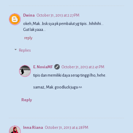
Dwina
October 31, 2013 at 2:27 PM
okeh,Mak...bsk sya pk pembalut yg tipis...hihihihi...
Gut lak yaaa...
reply
Replies
E. NoviaMF
October 31, 2013 at 2:41 PM
tipis dan memiliki daya serap tinggi lho, hehe.
sama2, Mak. goodluck juga ^^
Reply
Inna Riana
October 31, 2013 at 4:28 PM