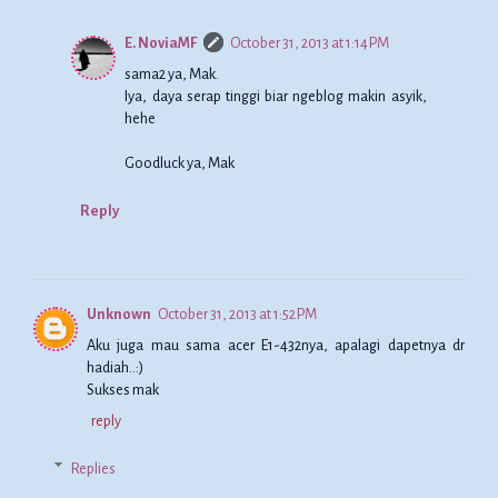
E. NoviaMF
October 31, 2013 at 1:14 PM
sama2 ya, Mak.
Iya, daya serap tinggi biar ngeblog makin asyik,
hehe
Goodluck ya, Mak
Reply
Unknown
October 31, 2013 at 1:52 PM
Aku juga mau sama acer E1-432nya, apalagi dapetnya dr
hadiah..:)
Sukses mak
reply
Replies