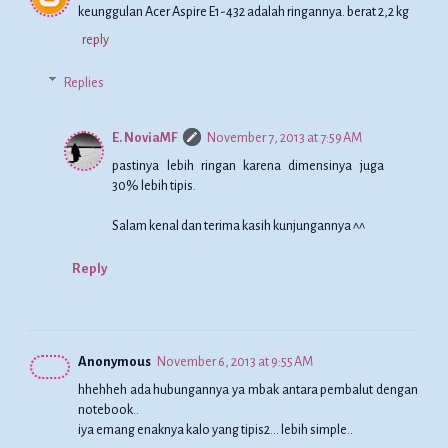
keunggulan Acer Aspire E1-432 adalah ringannya. berat 2,2 kg
reply
Replies
E. NoviaMF
November 7, 2013 at 7:59 AM
pastinya lebih ringan karena dimensinya juga
30% lebih tipis.
Salam kenal dan terima kasih kunjungannya ^^
Reply
Anonymous
November 6, 2013 at 9:55 AM
hhehheh ada hubungannya ya mbak antara pembalut dengan
notebook..
iya emang enaknya kalo yang tipis2... lebih simple..