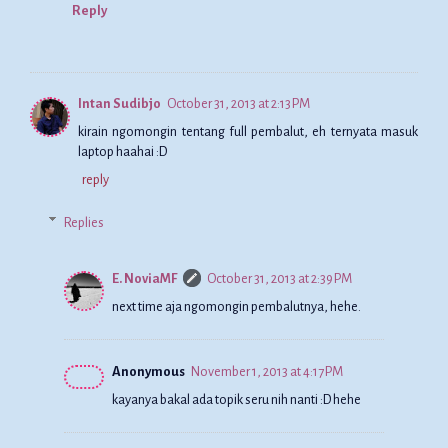
Reply
Intan Sudibjo
October 31, 2013 at 2:13 PM
kirain ngomongin tentang full pembalut, eh ternyata masuk
laptop haahai :D
reply
Replies
E. NoviaMF
October 31, 2013 at 2:39 PM
next time aja ngomongin pembalutnya, hehe.
Anonymous
November 1, 2013 at 4:17 PM
kayanya bakal ada topik seru nih nanti :D hehe