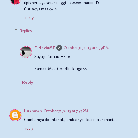
tipis berdaya serap tinggi....awww..mauuu :D
Gut lak ya maak ^_^
reply
Replies
E. NoviaMF
October 31, 2013 at 4:59 PM
Saya juga mau. Hehe
Sama2, Mak. Good luck juga ^^
Reply
Unknown
October 31, 2013 at 7:57 PM
Gambarnya doonk mak gambarnya...biar makin mantab..
reply