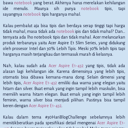
bawa
notebook
yang berat. Akhirnya harus merelakan kehilangan
ide menulis. Maunya sih punya
notebook
tipis, tapi
sayangnya
notebook
tipis harganya mahal.
Kalau pembalut aja bisa tipis dan berdaya serap tinggi tapi harga
tidak mahal, masa tidak ada
notebook
ipis dan tidak mahal? Dan...
ternyata ada lho notebook tipis dan tidak mahal. Acer meluncurkan
produk terbarunya yaitu Acer Aspire E1 Slim Series, yang didukung
oleh prosesor Intel dan 30% Lebih Tipis. Meski 30% lebih tipis tapi
harganya masih terjangkau dan termasuk murah di kelasnya.
Nah, kalau sudah ada
Acer Aspire E1-432
yang tipis, tidak ada
alasan lagi kehilangan ide. Karena dimensinya yang lebih tipis,
otomatis bisa dibawa kemana-mana dong. Selain dimensi yang
lebih tipis,
Acer Aspire E1-432
emiliki dua warna yang elegan yaitu
hitam dan silver. Buat emak yang ingin tampil lebih maskulin, bisa
memilih warna hitam elegan. Buat emak yang ingin tampil lebih
feminin, warna silver bisa menjadi pilihan. Pastinya bisa tampil
keren dengan
Acer Aspire E1-432
.
Kalau dalam tema #30HariBlogChallenge sebelumnya lebih
menitikberatkan pada spesifikasi detail mengenai
Acer Aspire E1-