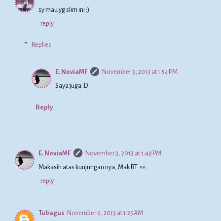
sy mau yg slim ini :)
reply
Replies
E. NoviaMF
November 3, 2013 at 1:54 PM
Saya juga :D
Reply
E. NoviaMF
November 3, 2013 at 1:49 PM
Makasih atas kunjungan nya, Mak RT. ^^
reply
Tubagus
November 6, 2013 at 1:25 AM