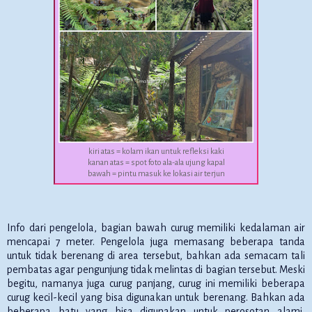
kiri atas = kolam ikan untuk refleksi kaki
kanan atas = spot foto ala-ala ujung kapal
bawah = pintu masuk ke lokasi air terjun
Info dari pengelola, bagian bawah curug memiliki kedalaman air
mencapai 7 meter. Pengelola juga memasang beberapa tanda
untuk tidak berenang di area tersebut, bahkan ada semacam tali
pembatas agar pengunjung tidak melintas di bagian tersebut. Meski
begitu, namanya juga curug panjang, curug ini memiliki beberapa
curug kecil-kecil yang bisa digunakan untuk berenang. Bahkan ada
beberapa batu yang bisa digunakan untuk perosotan alami,