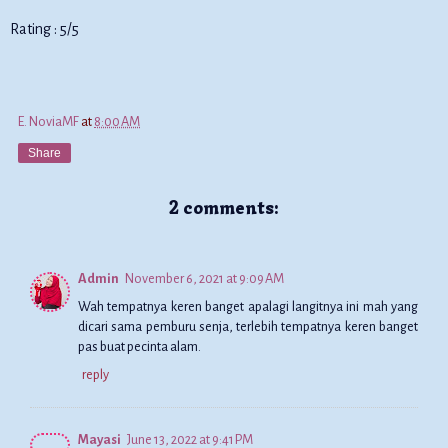
Rating : 5/5
E. NoviaMF
at
8:00 AM
Share
2 comments:
Admin
November 6, 2021 at 9:09 AM
Wah tempatnya keren banget apalagi langitnya ini mah yang
dicari sama pemburu senja, terlebih tempatnya keren banget
pas buat pecinta alam.
reply
Mayasi
June 13, 2022 at 9:41 PM